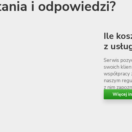
ania i odpowiedzi?
Ile ko
z usłu
Serwis pozyc
swoich klie
współpracy 
naszym regul
z nim zapozn
Więcej i