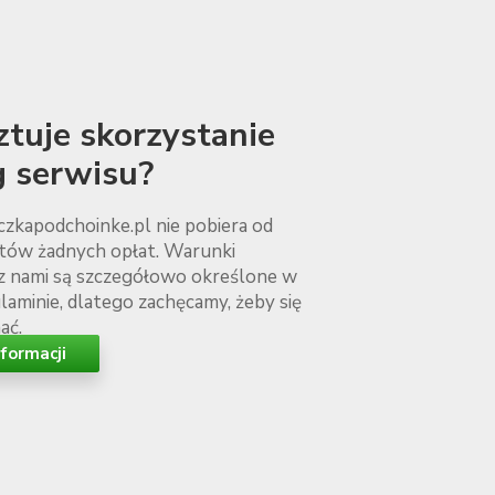
sztuje skorzystanie
g serwisu?
zkapodchoinke.pl nie pobiera od
ntów żadnych opłat. Warunki
z nami są szczegółowo określone w
aminie, dlatego zachęcamy, żeby się
ać.
nformacji