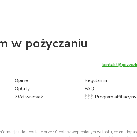
em w pożyczaniu
kontakt@pozyczk
Opinie
Regulamin
Opłaty
FAQ
Złóż wniosek
$$$ Program affiliacyjn
formacje udostępniane przez Ciebie w wypełnionym wniosku, celem dopaso