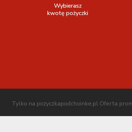
Wybierasz
kwotę pożyczki
Tylko na pozyczkapodchoinke.pl
Oferta prom