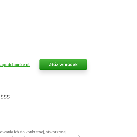
Złóż wniosek
apodchoinke.pl
y $$$
wania ich do konkretnej, stworzonej