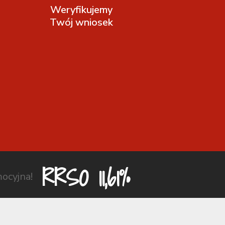
Weryfikujemy
Twój wniosek
RRSO 11,61%
ocyjna!