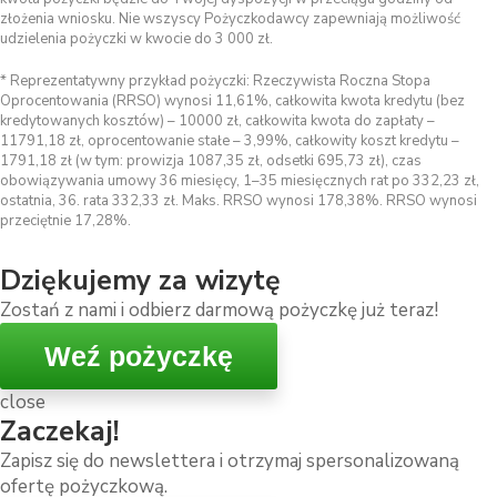
złożenia wniosku. Nie wszyscy Pożyczkodawcy zapewniają możliwość
udzielenia pożyczki w kwocie do 3 000 zł.
* Reprezentatywny przykład pożyczki: Rzeczywista Roczna Stopa
Oprocentowania (RRSO) wynosi 11,61%, całkowita kwota kredytu (bez
kredytowanych kosztów) – 10000 zł, całkowita kwota do zapłaty –
11791,18 zł, oprocentowanie stałe – 3,99%, całkowity koszt kredytu –
1791,18 zł (w tym: prowizja 1087,35 zł, odsetki 695,73 zł), czas
obowiązywania umowy 36 miesięcy, 1–35 miesięcznych rat po 332,23 zł,
ostatnia, 36. rata 332,33 zł. Maks. RRSO wynosi 178,38%. RRSO wynosi
przeciętnie 17,28%.
Dziękujemy za wizytę
Zostań z nami i odbierz darmową pożyczkę już teraz!
Weź pożyczkę
close
Zaczekaj!
Zapisz się do newslettera i otrzymaj spersonalizowaną
ofertę pożyczkową.