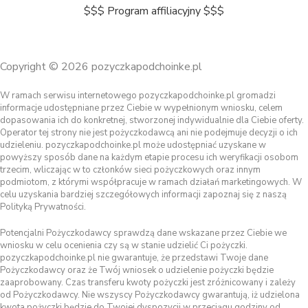
$$$ Program affiliacyjny $$$
Copyright © 2026 pozyczkapodchoinke.pl
W ramach serwisu internetowego pozyczkapodchoinke.pl gromadzi
informacje udostępniane przez Ciebie w wypełnionym wniosku, celem
dopasowania ich do konkretnej, stworzonej indywidualnie dla Ciebie oferty.
Operator tej strony nie jest pożyczkodawcą ani nie podejmuje decyzji o ich
udzieleniu. pozyczkapodchoinke.pl może udostępniać uzyskane w
powyższy sposób dane na każdym etapie procesu ich weryfikacji osobom
trzecim, wliczając w to członków sieci pożyczkowych oraz innym
podmiotom, z którymi współpracuje w ramach działań marketingowych. W
celu uzyskania bardziej szczegółowych informacji zapoznaj się z naszą
Polityką Prywatności.
Potencjalni Pożyczkodawcy sprawdzą dane wskazane przez Ciebie we
wniosku w celu ocenienia czy są w stanie udzielić Ci pożyczki.
pozyczkapodchoinke.pl nie gwarantuje, że przedstawi Twoje dane
Pożyczkodawcy oraz że Twój wniosek o udzielenie pożyczki będzie
zaaprobowany. Czas transferu kwoty pożyczki jest zróżnicowany i zależy
od Pożyczkodawcy. Nie wszyscy Pożyczkodawcy gwarantują, iż udzielona
kwota pożyczki będzie do Twojej dyspozycji w przeciągu godziny od